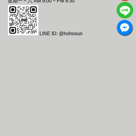
星期一 ~ 六 AM 9:00 ~ PM 9:30
LINE ID: @hohosun