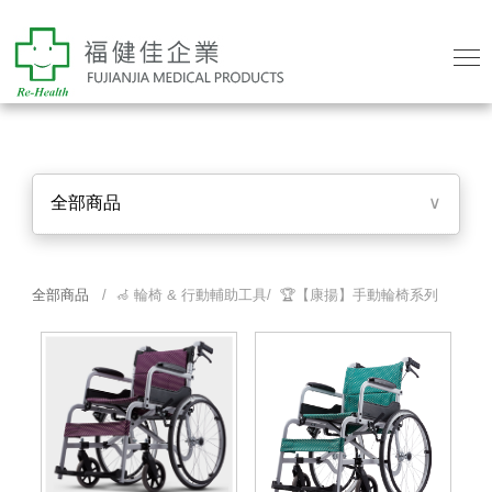
全部商品
∨
全部商品
/ 🦽 輪椅 & 行動輔助工具/ 🏆【康揚】手動輪椅系列