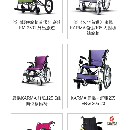
🥇《輕便輪椅首選》旅弧
🥇《久坐首選》康揚
KM-2501 外出旅遊
KARMA 舒弧105 人因標
準輪椅
康揚KARMA 舒弧125 S曲
KARMA 康揚 - 舒弧205
面位移輪椅
ERG 205-20