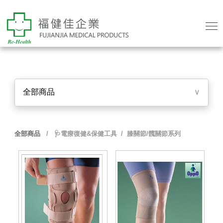
全部商品
∨
全部商品
/
🩺電療復健&保健工具
/ 膝關節/髖關節系列