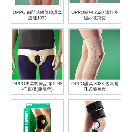
OPPO 前開式鋼條膝護套
OPPO歐柏 2520 遠紅外
護膝1032
線紗膝束套
OPPO專業醫療品牌 2249
OPPO護具 3033 透氣開
-疝氣帶(脫腸帶)
孔式膝束套