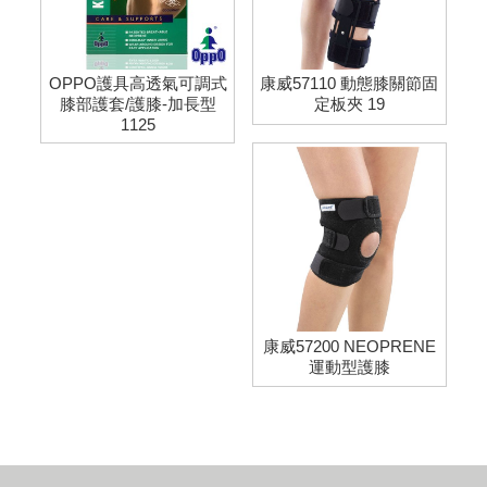
OPPO護具高透氣可調式
康威57110 動態膝關節固
膝部護套/護膝-加長型
定板夾 19
1125
康威57200 NEOPRENE
運動型護膝