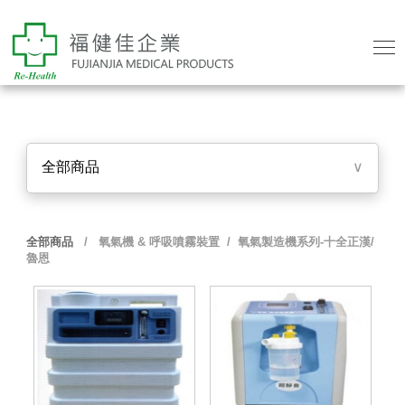
全部商品
∨
全部商品
/
氧氣機 & 呼吸噴霧裝置
/ 氧氣製造機系列-十全正漢/
魯恩