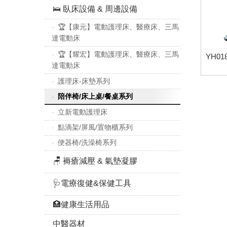
🛌 臥床設備 & 周邊設備
🏆【康元】電動護理床、醫療床、三馬
達電動床
🏆【耀宏】電動護理床、醫療床、三馬
YH0
達電動床
護理床-床墊系列
陪伴椅/床上桌/餐桌系列
立新電動護理床
點滴架/屏風/置物櫃系列
便器椅/洗澡椅系列
🪑 褥瘡減壓 & 氣墊凝膠
🩺電療復健&保健工具
🏥健康生活用品
中醫器材