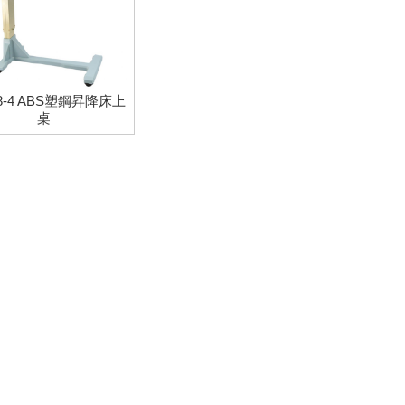
18-4 ABS塑鋼昇降床上
桌