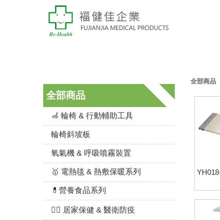
全部商品
全部商品
🦽 輪椅 & 行動輔助工具
輪椅斜坡板
氧氣機 & 呼吸噴霧裝置
🥇 電熱毯 & 熱敷保暖系列
YH01
💊營養食品系列
👨‍⚕️ 居家保健 & 醫衛防疫