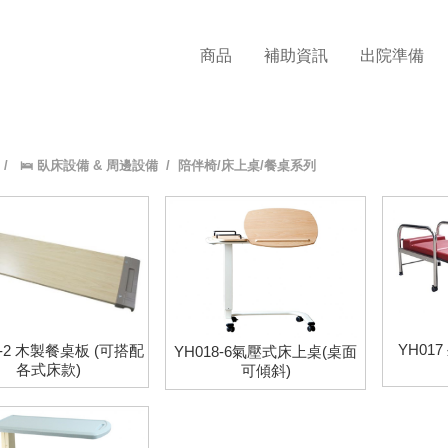
商品
補助資訊
出院準備
/
🛌 臥床設備 & 周邊設備
/ 陪伴椅/床上桌/餐桌系列
YH01
8-2 木製餐桌板 (可搭配
YH018-6氣壓式床上桌(桌面
各式床款)
可傾斜)