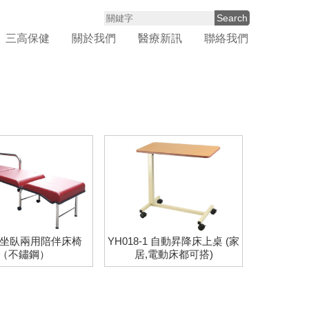
Search
三高保健
關於我們
醫療新訊
聯絡我們
7 坐臥兩用陪伴床椅
YH018-1 自動昇降床上桌 (家
（不鏽鋼）
居,電動床都可搭)