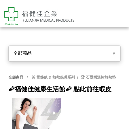
全部商品
∨
全部商品
/
🥇 電熱毯 & 熱敷保暖系列
/ 🏆 石墨烯溫控熱敷墊
🦐福健佳健康生活館🦐 點此前往
蝦皮